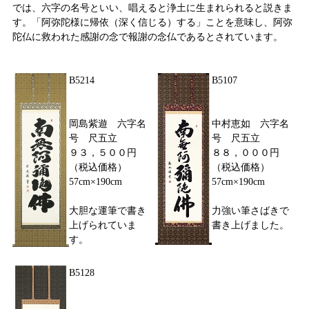
では、六字の名号といい、唱えると浄土に生まれられると説きま
す。「阿弥陀様に帰依（深く信じる）する」ことを意味し、阿弥
陀仏に救われた感謝の念で報謝の念仏であるとされています。
B5214
B5107
岡島紫遊 六字名
中村恵如 六字名
号 尺五立
号 尺五立
９３，５００円
８８，０００円
（税込価格）
（税込価格）
57cm×190cm
57cm×190cm
大胆な運筆で書き
力強い筆さばきで
上げられていま
書き上げました。
す。
B5128