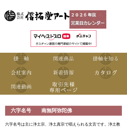
六字名号 南無阿弥陀佛
六字名号は主に浄土宗、浄土真宗で唱えられる文言です。浄土教