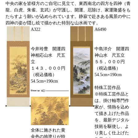
中央の家を皆様方のご自宅に見立て、東西南北の四方を四神（青
龍、白虎、朱雀、玄武）が守護し、開運、厄除け、家運隆盛をも
たらすよう願いが込められています。静寂で赴きある風景の中に
四神の姿が隠し絵で描かれた特別な山水画です。
A322
A6490
今井玲豊 開運四
中島洋介 開運四
神相応山水 尺五
神山水 尺五立
立
５５，０００円
１４３，０００円
（税込価格）
（税込価格）
54.5cm×190cm
54.5cm×190cm
特殊工芸作品
※特殊工芸作品と
は、掛け軸専門作
家が、情熱を込め
て描き上げた作品
を、最新デジタル
技術を駆使し、よ
全体に施された黄
り美しく仕上げた
金色の地塗りが特