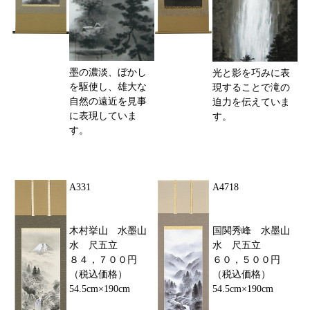
墨の濃淡、ぼかし
光と影を巧みに表
を駆使し、雄大な
現することで滝の
自然の遠近を見事
迫力を伝えていま
に表現していま
す。
す。
A331
A4718
木村挙山 水墨山
国関秀峰 水墨山
水 尺五立
水 尺五立
８４，７００円
６０，５００円
（税込価格）
（税込価格）
54.5cm×190cm
54.5cm×190cm