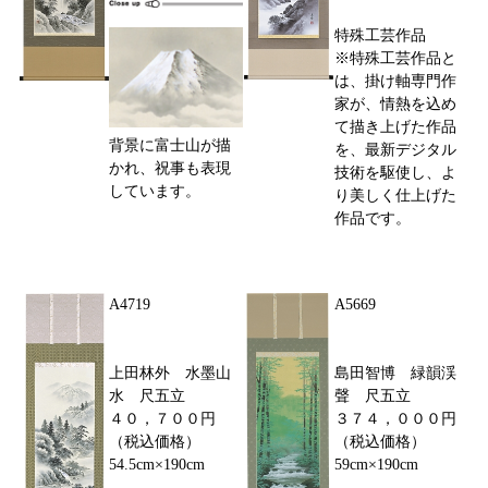
特殊工芸作品
※特殊工芸作品と
は、掛け軸専門作
家が、情熱を込め
て描き上げた作品
背景に富士山が描
を、最新デジタル
かれ、祝事も表現
技術を駆使し、よ
しています。
り美しく仕上げた
作品です。
A4719
A5669
上田林外 水墨山
島田智博 緑韻渓
水 尺五立
聲 尺五立
４０，７００円
３７４，０００円
（税込価格）
（税込価格）
54.5cm×190cm
59cm×190cm