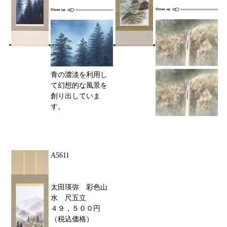
青の濃淡を利用し
て幻想的な風景を
創り出していま
す。
A5611
太田瑛弥 彩色山
水 尺五立
４９，５００円
（税込価格）