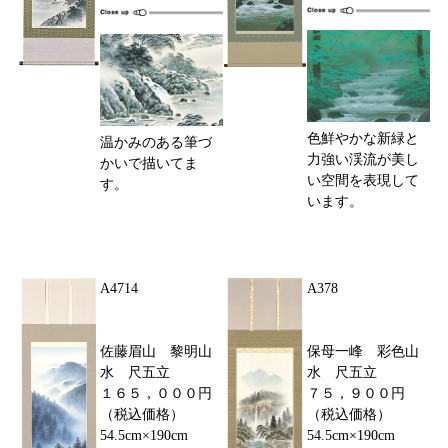
色鮮やかな新緑と
温かみのある筆づ
力強い渓流が美し
かいで描いてま
い空間を表現して
す。
います。
A4714
A378
佐藤眉山 黎明山
保母一峰 彩色山
水 尺五立
水 尺五立
１６５，０００円
７５，９００円
（税込価格）
（税込価格）
54.5cm×190cm
54.5cm×190cm