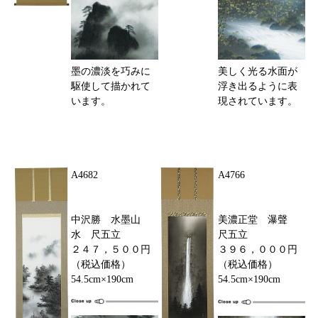
墨の濃淡を巧みに
美しく光る水面が
駆使して描かれて
浮き出るように表
います。
現されています。
A4682
A4766
中沢勝 水墨山
美濃正堂 瀑聲
水 尺五立
尺五立
２４７，５００円
３９６，０００円
（税込価格）
（税込価格）
54.5cm×190cm
54.5cm×190cm