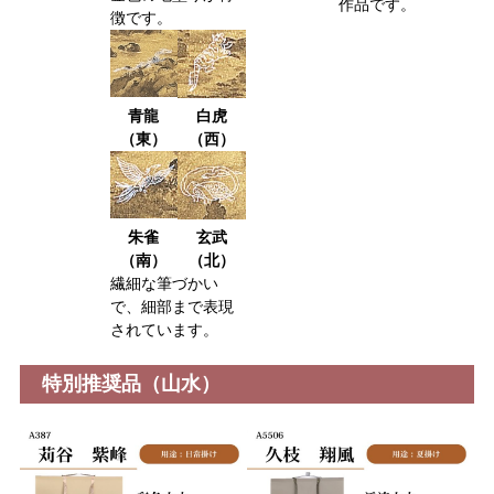
作品です。
徴です。
青龍
白虎
（東）
（西）
朱雀
玄武
（南）
（北）
繊細な筆づかい
で、細部まで表現
されています。
特別推奨品（山水）