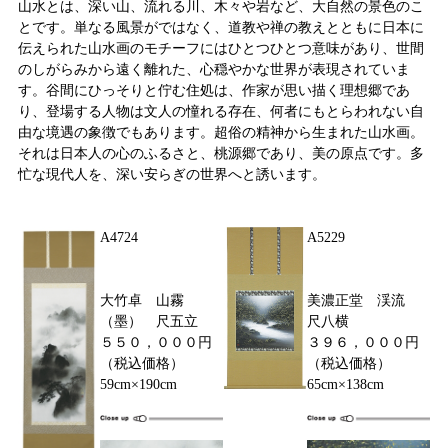
山水とは、深い山、流れる川、木々や岩など、大自然の景色のこ
とです。単なる風景がではなく、道教や禅の教えとともに日本に
伝えられた山水画のモチーフにはひとつひとつ意味があり、世間
のしがらみから遠く離れた、心穏やかな世界が表現されていま
す。谷間にひっそりと佇む住処は、作家が思い描く理想郷であ
り、登場する人物は文人の憧れる存在、何者にもとらわれない自
由な境遇の象徴でもあります。超俗の精神から生まれた山水画。
それは日本人の心のふるさと、桃源郷であり、美の原点です。多
忙な現代人を、深い安らぎの世界へと誘います。
A4724
A5229
大竹卓 山霧
美濃正堂 渓流
（墨） 尺五立
尺八横
５５０，０００円
３９６，０００円
（税込価格）
（税込価格）
59cm×190cm
65cm×138cm