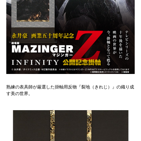
熟練の表具師が厳選した掛軸用反物『裂地（きれじ）』の織り成
す美の世界。