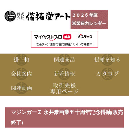
マジンガーＺ 永井豪画業五十周年記念掛軸(販売
終了)