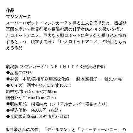
作品
マジンガーＺ
スーパーロボット・マジンガーＺを操る主人公兜甲児と、機械獣
軍団を率いて世界征服を目論む悪の科学者Dr.ヘルの戦いを描い
たロボットアニメ。巨大な人型ロボットに主人公が乗り込み操縦
するという、現在まで続く「巨大ロボットアニメ」の始祖とも言
える作品
劇場版 マジンガーＺ/ＩＮＦＩＮＩＴＹ 公開記念掛軸
◆品番/CG316
◆材質 本紙/美術印刷用高級化繊 ・ 裂地/綿緞子 ・ 軸先/木軸
◆サイズ 画寸/巾40.4cm×丈108cm
軸幅寸/巾54.5ｃｍ×丈190cm
梱包外寸/11cm×11cm×71cm
◆収納形態 桐箱納め（シリアルナンバー箱書き入り）
◆税込価格 66,000円（税込）
◆期間限定商品(2019年6月27日迄)
永井豪さんの名作、「デビルマン」と「キューティーハニー」の