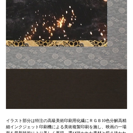
イラスト部分は特注の高級美術印刷用化繊にＲＧＢ10色分解高精
細インクジェット印刷機による美術複製印刷を施し、映画の一場