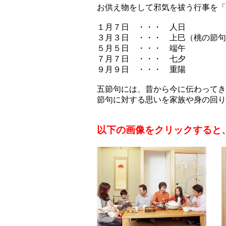
お供え物をして邪気を祓う行事を「
１月７日 ・・・ 人日
３月３日 ・・・ 上巳（桃の節句
５月５日 ・・・ 端午
７月７日 ・・・ 七夕
９月９日 ・・・ 重陽 
五節句には、昔から今に伝わってき
節句に対する思いを家族や身の回り
以下の画像をクリックすると