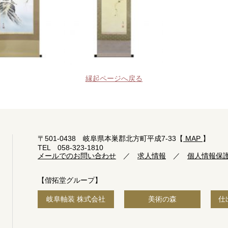
縁起ページへ戻る
〒501-0438 岐阜県本巣郡北方町平成7-33【
MAP
】
TEL 058-323-1810
メールでのお問い合わせ
／
求人情報
／
個人情報保
【偕拓堂グループ】
岐阜軸装 株式会社
美術の森
仕