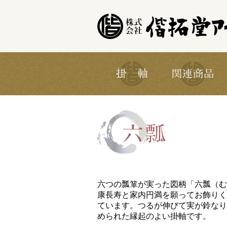
六つの瓢箪が実った図柄「六瓢（む
康長寿と家内円満を願ってお飾りく
ています。つるが伸びて実が鈴なり
められた縁起のよい掛軸です。