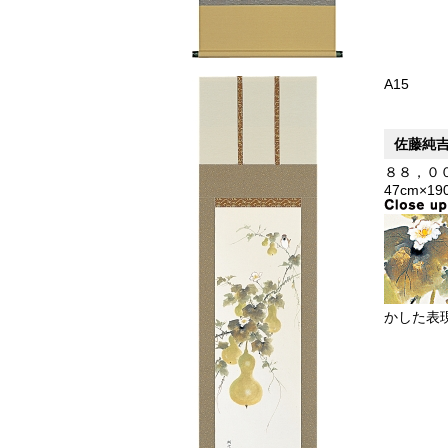
A15
佐藤純
８８，０
47cm×19
かした表