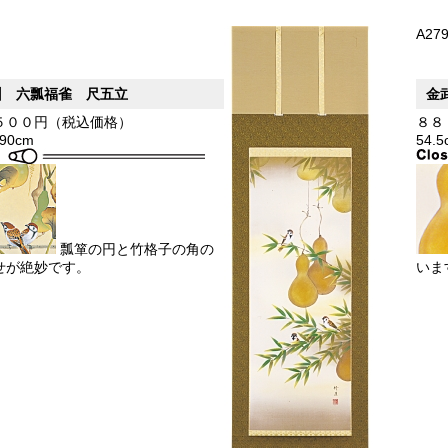
A27
州 六瓢福雀 尺五立
金
５００円（税込価格）
８８
190cm
54.
瓢箪の円と竹格子の角の
せが絶妙です。
いま