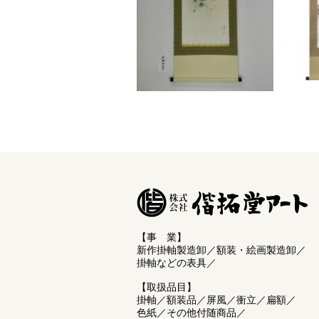
【事 業】
新作掛軸製造卸／額装・絵画製造卸／
掛軸などの表具／
【取扱品目】
掛軸／額装品／屏風／衝立／扁額／
色紙／その他付随商品／