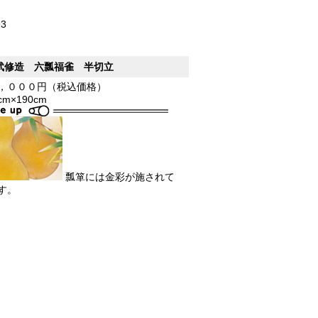
93
武修造 六瓢福雀 半切立
，０００円（税込価格）
5cm×190cm
瓢箪には金彩が施されて
す。