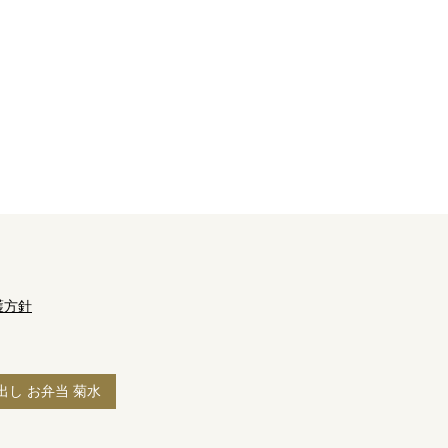
護方針
出し お弁当 菊水