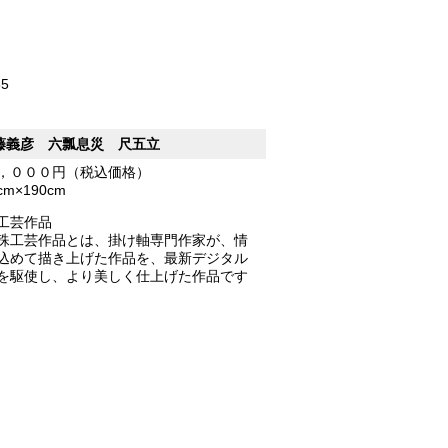
65
藤義彦 六瓢息災 尺五立
，０００円（税込価格）
5cm×190cm
工芸作品
殊工芸作品とは、掛け軸専門作家が、情
込めて描き上げた作品を、最新デジタル
を駆使し、より美しく仕上げた作品です