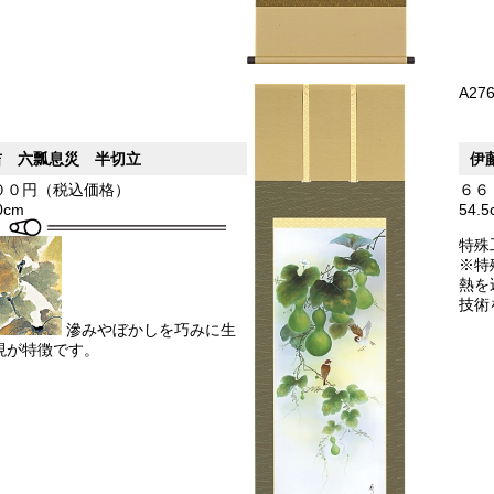
A27
吉 六瓢息災 半切立
伊
００円（税込価格）
６６
0cm
54.
特殊
※特
熱を
技術
滲みやぼかしを巧みに生
現が特徴です。