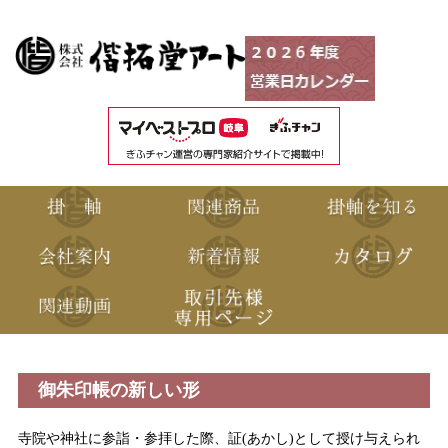
御朱印帳の新しい形
寺院や神社に参詣・参拝した際、証
(あかし)
として授け与えられ