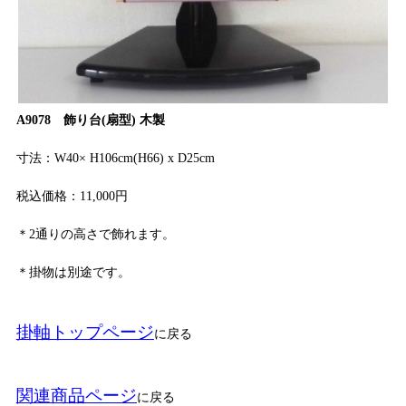
A9078 飾り台(扇型) 木製
寸法：W40× H106cm(H66) x D25cm
税込価格：11,000円
＊2通りの高さで飾れます。
＊掛物は別途です。
掛軸トップページ
に戻る
関連商品ページ
に戻る