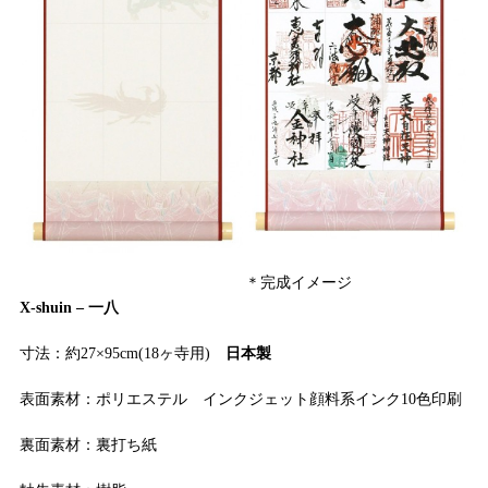
＊完成イメージ
X-shuin – 一八
寸法：約27×95cm(18ヶ寺用)
日本製
表面素材：ポリエステル インクジェット顔料系インク10色印刷
裏面素材：裏打ち紙