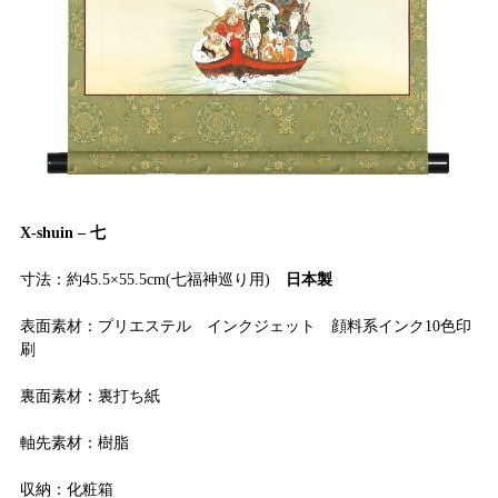
X-shuin – 七
寸法：約45.5×55.5cm(七福神巡り用)
日本製
表面素材：プリエステル インクジェット 顔料系インク10色印
刷
裏面素材：裏打ち紙
軸先素材：樹脂
収納：化粧箱