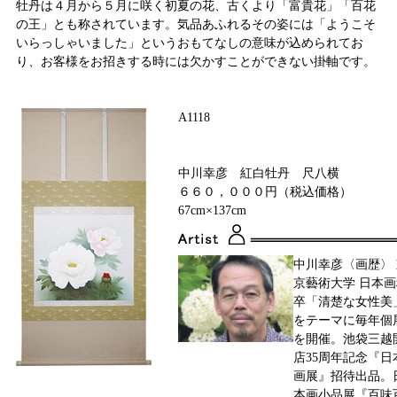
牡丹は４月から５月に咲く初夏の花、古くより「富貴花」「百花
の王」とも称されています。気品あふれるその姿には「ようこそ
いらっしゃいました」というおもてなしの意味が込められてお
り、お客様をお招きする時には欠かすことができない掛軸です。
A1118
中川幸彦 紅白牡丹 尺八横
６６０，０００円（税込価格）
67cm×137cm
中川幸彦〈画歴〉 
京藝術大学 日本画
卒「清楚な女性美
をテーマに毎年個
を開催。池袋三越
店35周年記念『日
画展』招待出品。
本画小品展『百味