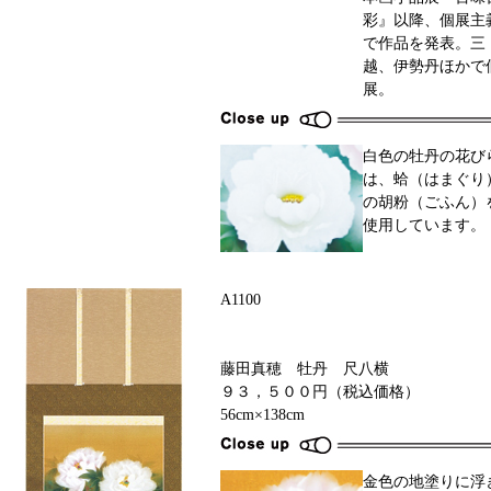
彩』以降、個展主
で作品を発表。三
越、伊勢丹ほかで
展。
白色の牡丹の花び
は、蛤（はまぐり
の胡粉（ごふん）
使用しています。
A1100
藤田真穂 牡丹 尺八横
９３，５００円（税込価格）
56cm×138cm
金色の地塗りに浮