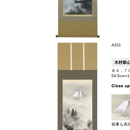
A331
木村挙
８４，７
54.5cm×
祝事も表