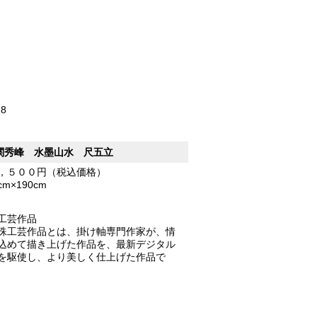
18
関秀峰 水墨山水 尺五立
，５００円（税込価格）
5cm×190cm
工芸作品
殊工芸作品とは、掛け軸専門作家が、情
込めて描き上げた作品を、最新デジタル
を駆使し、より美しく仕上げた作品で