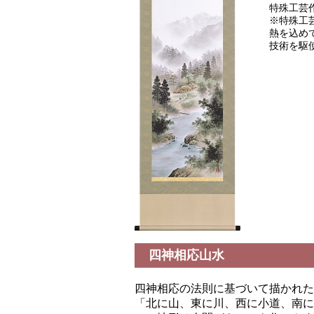
特殊工芸
※特殊工
熱を込め
技術を駆
四神相応山水
四神相応の法則に基づいて描かれた
「北に山、東に川、西に小道、南に