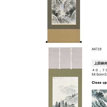
A4719
上田林
４０，７
54.5cm×