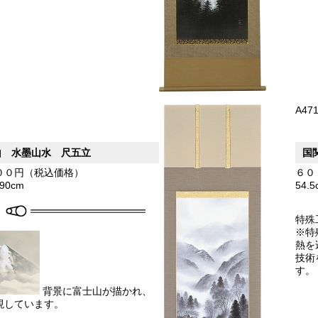
A47
山 水墨山水 尺五立
国
００円（税込価格）
６０
190cm
54.
特殊
※特
熱を
技術
す。
背景に富士山が描かれ、
現しています。