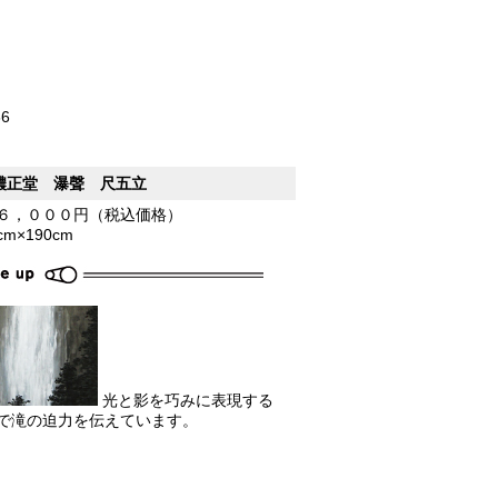
66
濃正堂 瀑聲 尺五立
６，０００円（税込価格）
5cm×190cm
光と影を巧みに表現する
で滝の迫力を伝えています。