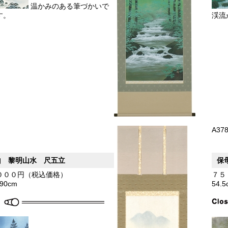
温かみのある筆づかいで
す。
渓流
A37
山 黎明山水 尺五立
保
０００円（税込価格）
７５
190cm
54.