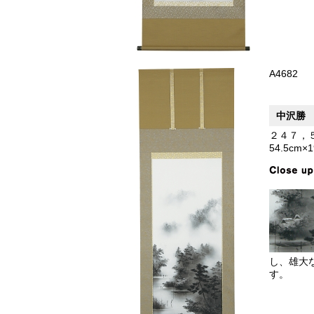
A4682
中沢勝
２４７，
54.5cm×
し、雄大
す。