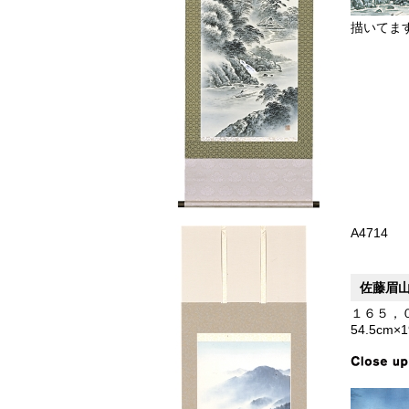
描いてま
A4714
佐藤眉
１６５，
54.5cm×