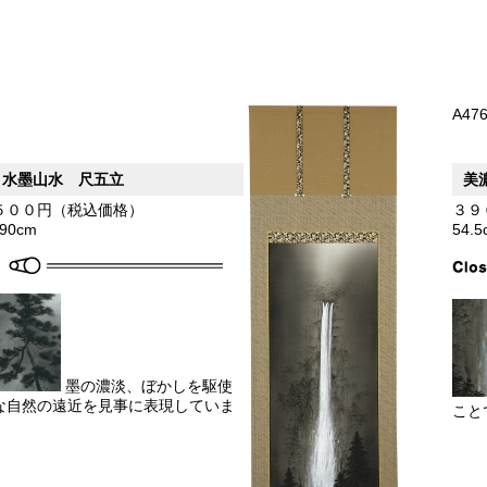
A47
 水墨山水 尺五立
美
５００円（税込価格）
３９
190cm
54.
墨の濃淡、ぼかしを駆使
な自然の遠近を見事に表現していま
こと