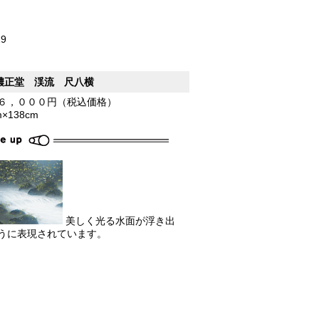
29
濃正堂 渓流 尺八横
６，０００円（税込価格）
m×138cm
美しく光る水面が浮き出
うに表現されています。