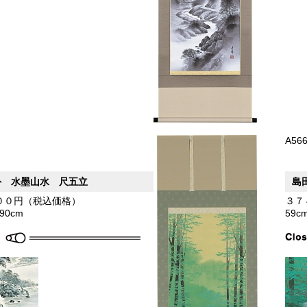
A56
外 水墨山水 尺五立
島
００円（税込価格）
３７
190cm
59c