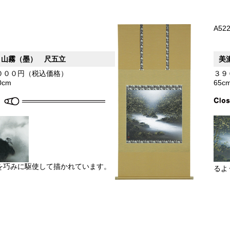
A52
 山霧（墨） 尺五立
美
０００円（税込価格）
３９
0cm
65c
を巧みに駆使して描かれています。
るよ