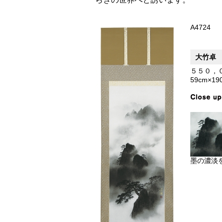
A4724
大竹卓
５５０，
59cm×19
墨の濃淡