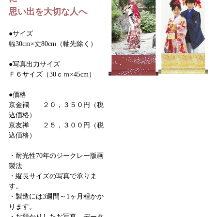
思い出を大切な人へ
●サイズ
幅30cm×丈80cm（軸先除く）
●写真出力サイズ
Ｆ６サイズ（30ｃｍ×45cm）
●価格
京金襴 ２０，３５０円（税
込価格）
京友禅 ２５，３００円（税
込価格）
・耐光性70年のジークレー版画
製法
・縦長サイズの写真で承りま
す。
・製造には3週間～1ヶ月程かか
ります。
・お預かりしたお写真、データ