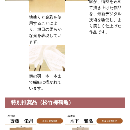
家が、情熱を込め
て描き上げた作品
を、最新デジタル
地塗りと金彩を使
技術を駆使し、よ
用することによ
り美しく仕上げた
り、旭日の柔らか
作品です。
な光を表現してい
ます。
鶴の羽一本一本ま
で繊細に描かれて
います。
特別推奨品（松竹梅鶴亀）