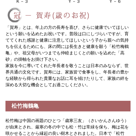
Ｋ－３
Ｙ－３
Ｙ－６
「賀寿」とは、年上の方の長寿を喜び、さらに健康でいてほしい
という願いを込めたお祝いです。普段は口にしづらいですが、育
ててくれた感謝と健康に注意してほしいという子から親への気持
ちを伝えるためにも、床の間には長生きと健康を願う「松竹梅鶴
亀」や、祖父母がいつまでも仲睦まじくとの願いを込めた「高
砂」の掛軸をお掛け下さい。
家族を今に導いてくれた年長者を敬うことは日本のみならず、世
界共通の文化です。賀寿には、家族皆で食事をし、年長者の豊か
な経験から得られた貴重なお話に耳を傾けたりして、家族の絆を
深める大切な機会としてお過ごしください。
松竹梅鶴亀
松竹梅は中国の画題のひとつ「歳寒三友」（さいかんさんゆう）
が由来とされ、厳寒の冬の中でも松・竹は常緑を保ち、梅は花を
咲かせることから縁起の良い樹木とされました。日本で「松竹