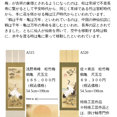
梅」が吉祥の象徴とされるようになったのは、松は常緑で不老長
寿に繋がるとして平安時代から、同じく常緑である竹は室町時代
から、冬に花を咲かせる梅は江戸時代からといわれています。
「鶴は千年・亀は万年」といわれているのは、中国の神仙伝説に
鶴は千年・亀は万年の寿命を楽しむといわれ、長寿の証とされて
きました。ともに仙人が仙術を用いて、空中を移動する時は鶴
に、水中を渡る時は亀に乗って移動したといわれています。
A515
A520
浅野寿峰 松竹梅
佐々将吉 松竹梅
鶴亀 尺五立
鶴亀 尺五立
１６５，０００円
６９，３００円
（税込価格）
（税込価格）
54.5cm×190cm
54.5cm×190cm
特殊工芸作品
※特殊工芸作品と
は、掛け軸専門作