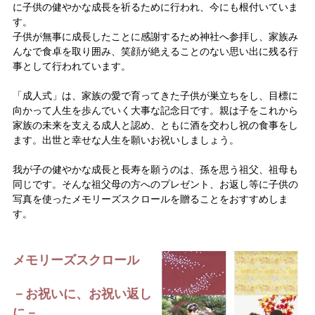
に子供の健やかな成長を祈るために行われ、今にも根付いていま
す。
子供が無事に成長したことに感謝するため神社へ参拝し、家族み
んなで食卓を取り囲み、笑顔が絶えることのない思い出に残る行
事として行われています。
「成人式」は、家族の愛で育ってきた子供が巣立ちをし、目標に
向かって人生を歩んでいく大事な記念日です。親は子をこれから
家族の未来を支える成人と認め、ともに酒を交わし祝の食事をし
ます。出世と幸せな人生を願いお祝いしましょう。
我が子の健やかな成長と長寿を願うのは、孫を思う祖父、祖母も
同じです。そんな祖父母の方へのプレゼント、お返し等に子供の
写真を使ったメモリーズスクロールを贈ることをおすすめしま
す。
メモリーズスクロール
－お祝いに、お祝い返し
に－