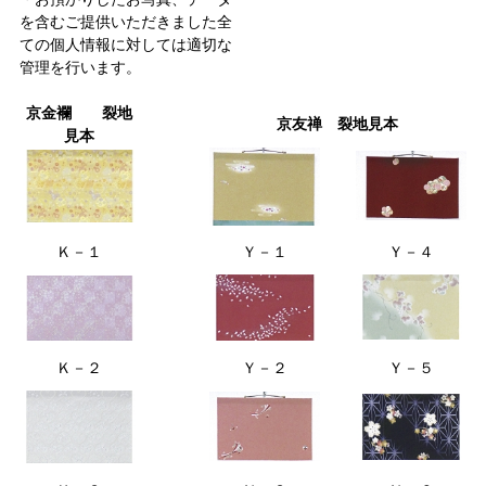
を含むご提供いただきました全
ての個人情報に対しては適切な
管理を行います。
京金襴 裂地
京友禅 裂地見本
見本
Ｋ－１
Ｙ－１
Ｙ－４
Ｋ－２
Ｙ－２
Ｙ－５