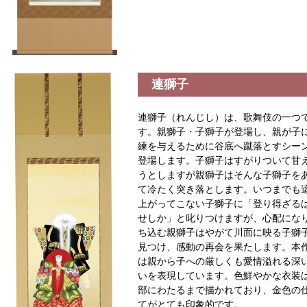
連獅子
連獅子（れんじし）は、歌舞伎の一つ
す。親獅子・子獅子が登場し、親が子
練を与えるために谷底へ蹴落とすシー
登場します。子獅子はすがりついて甘
うとしますが親獅子はそんな子獅子を
て冷たく突き落とします。いつまでも
上がってこない子獅子に「登り得ざる
せしか」と叱りつけますが、心配にな
ち込む親獅子はやがて川面に映る子獅
見つけ、感動の再会を果たします。本
は親から子への厳しくも愛情溢れる深
いを表現しています。色鮮やかな衣装
部にわたるまで描かれており、金色の
てがとても印象的です。