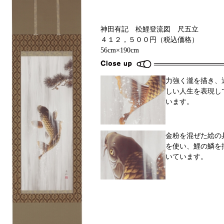
神田有記 松鯉登流図 尺五立
４１２，５００円（税込価格）
56cm×190cm
力強く瀧を描き、
しい人生を表現し
います。
金粉を混ぜた絵の
を使い、鯉の鱗を
いています。