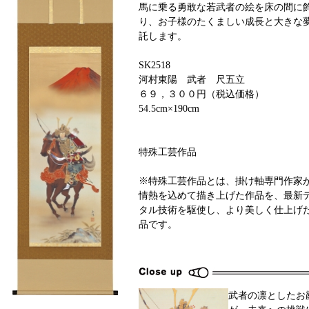
馬に乗る勇敢な若武者の絵を床の間に
り、お子様のたくましい成長と大きな
託します。
SK2518
河村東陽 武者 尺五立
６９，３００円（税込価格）
54.5cm×190cm
特殊工芸作品
※特殊工芸作品とは、掛け軸専門作家
情熱を込めて描き上げた作品を、最新
タル技術を駆使し、より美しく仕上げ
品です。
武者の凛としたお