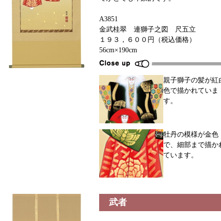
A3851
金武桂翠 連獅子之図 尺五立
１９３，６００円（税込価格）
56cm×190cm
親子獅子の髪が紅
色で描かれていま
す。
牡丹の模様が金色
で、細部まで描か
ています。
武者