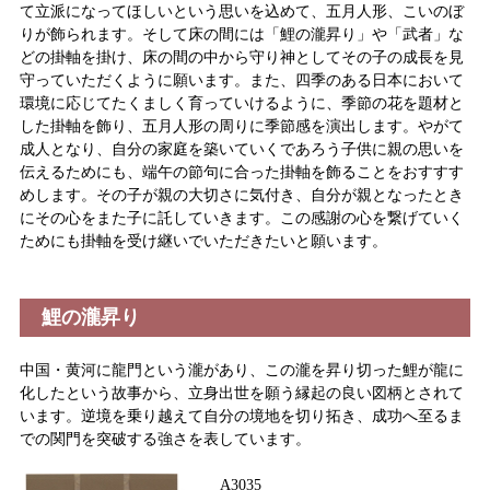
て立派になってほしいという思いを込めて、五月人形、こいのぼ
りが飾られます。そして床の間には「鯉の瀧昇り」や「武者」な
どの掛軸を掛け、床の間の中から守り神としてその子の成長を見
守っていただくように願います。また、四季のある日本において
環境に応じてたくましく育っていけるように、季節の花を題材と
した掛軸を飾り、五月人形の周りに季節感を演出します。やがて
成人となり、自分の家庭を築いていくであろう子供に親の思いを
伝えるためにも、端午の節句に合った掛軸を飾ることをおすすす
めします。その子が親の大切さに気付き、自分が親となったとき
にその心をまた子に託していきます。この感謝の心を繋げていく
ためにも掛軸を受け継いでいただきたいと願います。
鯉の瀧昇り
中国・黄河に龍門という瀧があり、この瀧を昇り切った鯉が龍に
化したという故事から、立身出世を願う縁起の良い図柄とされて
います。逆境を乗り越えて自分の境地を切り拓き、成功へ至るま
での関門を突破する強さを表しています。
A3035