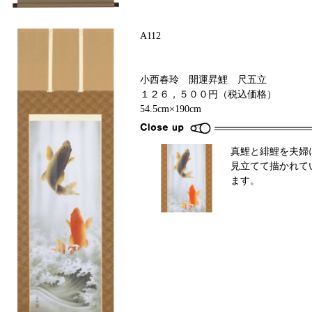
A112
小西春玲 開運昇鯉 尺五立
１２６，５００円（税込価格）
54.5cm×190cm
真鯉と緋鯉を夫婦
見立てて描かれて
ます。