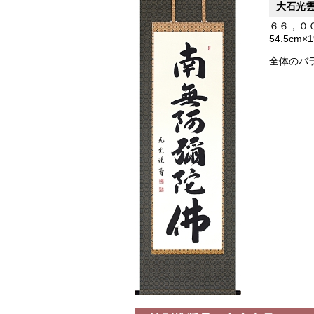
大石光
６６，０
54.5cm×
全体のバ