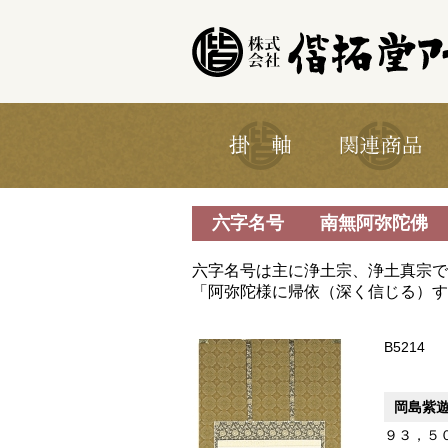
六字名号 南無阿弥陀佛
六字名号は主に浄土宗、浄土真宗で
「阿弥陀様に帰依（深く信じる）す
B5214
岡島紫
９３，５