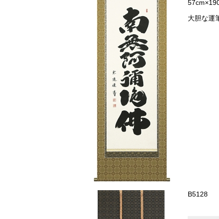
57cm×19
大胆な運
B5128