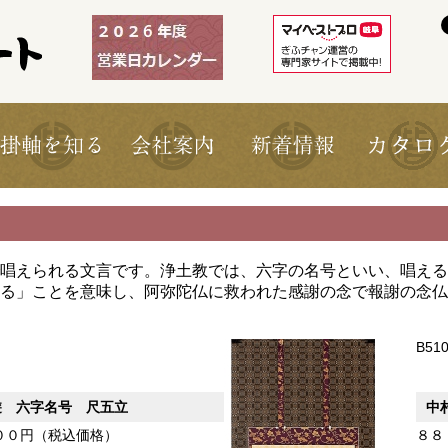
唱えられる文言です。浄土教では、六字の名号といい、唱える
る」ことを意味し、阿弥陀仏に救われた感謝の念で報謝の念仏
B51
遊 六字名号 尺五立
中
００円（税込価格）
８８