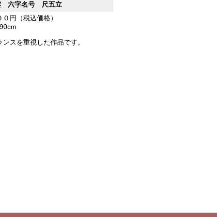
雲 六字名号 尺五立
００円（税込価格）
190cm
ランスを重視した作品です。