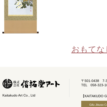
おもてな
〒501-0438 7-33,
TEL 058-323-1
Kaitakudo Art Co., Ltd
【KAITAKUDO 
Gifu Jikuso C