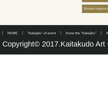
Shidashi Kappou K
HOME
"Kakejiku" of event
Know the "Kakejiku"
A
Copyright© 2017.Kaitakudo Art C