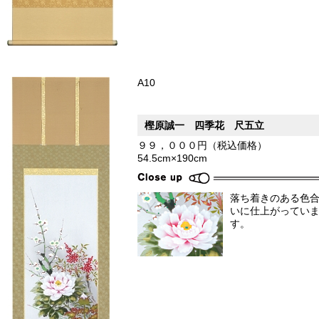
A10
樫原誠一 四季花 尺五立
９９，０００円（税込価格）
54.5cm×190cm
落ち着きのある色
いに仕上がってい
す。