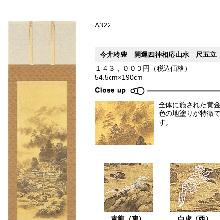
A322
今井玲豊 開運四神相応山水 尺五立
１４３，０００円（税込価格）
54.5cm×190cm
全体に施された黄
色の地塗りが特徴
す。
青龍（東）
白虎（西）