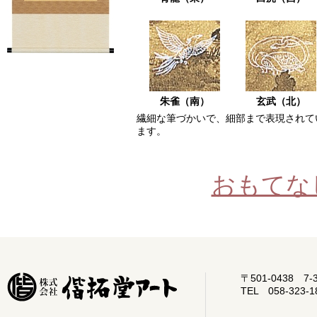
朱雀（南）
玄武（北）
繊細な筆づかいで、細部まで表現されて
ます。
おもてな
〒501-0438 7-33,
TEL 058-323-1