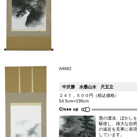
A4682
中沢勝 水墨山水 尺五立
２４７，５００円（税込価格）
54.5cm×190cm
墨の濃淡、ぼかし
駆使し、雄大な自
の遠近を見事に表
しています。