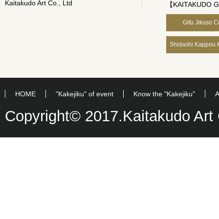
Kaitakudo Art Co., Ltd
【KAITAKUDO 
Gifu Jikuso C
Shidashi Kappou K
HOME
"Kakejiku" of event
Know the "Kakejiku"
A
Copyright© 2017.Kaitakudo Art C