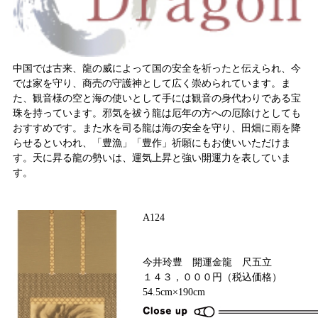
中国では古来、龍の威によって国の安全を祈ったと伝えられ、今
では家を守り、商売の守護神として広く崇められています。ま
た、観音様の空と海の使いとして手には観音の身代わりである宝
珠を持っています。邪気を祓う龍は厄年の方への厄除けとしても
おすすめです。また水を司る龍は海の安全を守り、田畑に雨を降
らせるといわれ、「豊漁」「豊作」祈願にもお使いいただけま
す。天に昇る龍の勢いは、運気上昇と強い開運力を表していま
す。
A124
今井玲豊 開運金龍 尺五立
１４３，０００円（税込価格）
54.5cm×190cm