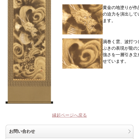
黄金の地塗りが作
の迫力を演出して
ます。
渦巻く雲、波打つ
ぶきの表現が龍の
強さを一層引き立
せています。
縁起ページへ戻る
お問い合わせ