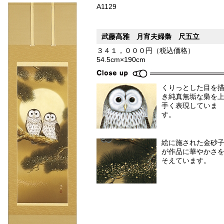
A1129
武藤高雅 月宵夫婦梟 尺五立
３４１，０００円（税込価格）
54.5cm×190cm
くりっとした目を
き純真無垢な梟を
手く表現していま
す。
絵に施された金砂
が作品に華やかさ
そえています。