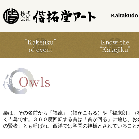
Kaitakudo 
梟は、その名前から「福籠」（福がこもる）や「福来朗」（
く吉鳥です。３６０度回転する首は「首が回る」に通じ、お
の賢者」とも呼ばれ、西洋では学問の神様とされていること