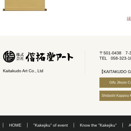
縁
〒501-0438 7-33,
TEL 058-323-1
Kaitakudo Art Co., Ltd
【KAITAKUDO 
Gifu Jikuso C
Shidashi Kappou K
HOME
"Kakejiku" of event
Know the "Kakejiku"
A