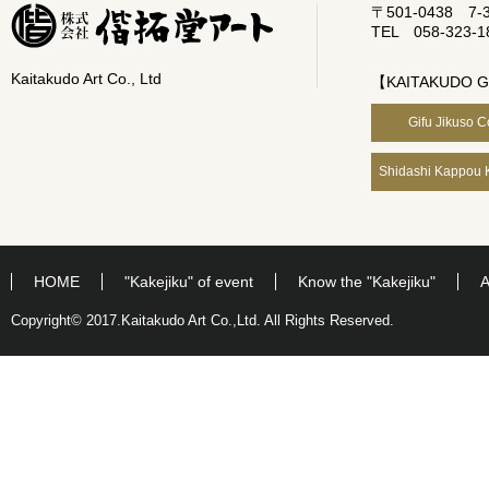
〒501-0438 7-33,
TEL 058-323-1
Kaitakudo Art Co., Ltd
【KAITAKUDO 
Gifu Jikuso C
Shidashi Kappou K
HOME
"Kakejiku" of event
Know the "Kakejiku"
A
Copyright© 2017.Kaitakudo Art Co.,Ltd. All Rights Reserved.