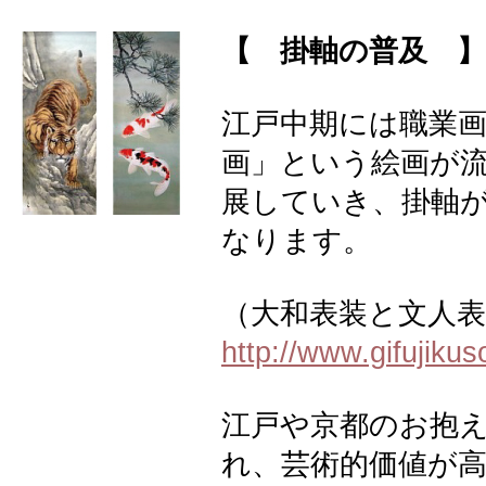
【 掛軸の普及 】
江戸中期には職業画
画」という絵画が
展していき、掛軸
なります。
（大和表装と文人
http://www.gifujiku
江戸や京都のお抱
れ、芸術的価値が