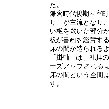
た。
鎌倉時代後期～室
り」が主流となり
い板を敷いた部分
板が書画を鑑賞す
床の間が造られる
「掛軸」は、礼拝
ーズアップされる
床の間という空間
す。