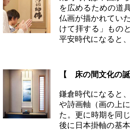
を広めるための道
仏画が描かれてい
けて拝する」もの
平安時代になると
【 床の間文化の
鎌倉時代になると
や詩画軸（画の上
た。更に時期を同
後に日本掛軸の基