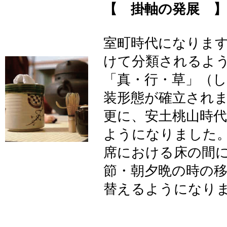
【 掛軸の発展 】
室町時代になりま
けて分類されるよ
「真・行・草」（
装形態が確立され
更に、安土桃山時
ようになりました
席における床の間
節・朝夕晩の時の
替えるようになり