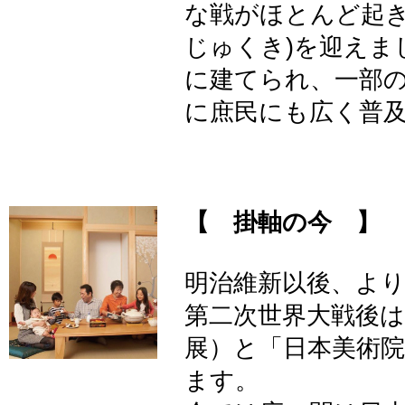
な戦がほとんど起き
じゅくき)を迎えま
に建てられ、一部
に庶民にも広く普
【 掛軸の今 】
明治維新以後、よ
第二次世界大戦後
展）と「日本美術
ます。